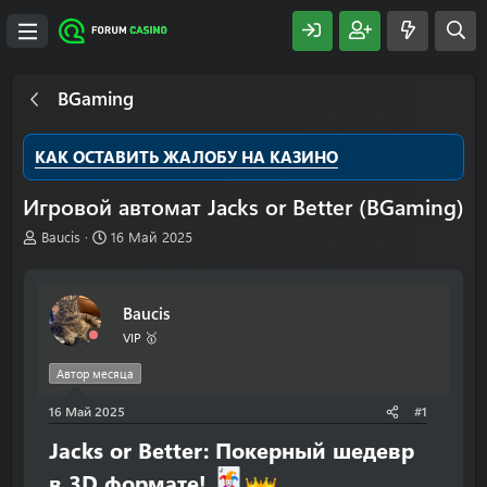
BGaming
КАК ОСТАВИТЬ ЖАЛОБУ НА КАЗИНО
Игровой автомат Jacks or Better (BGaming)
А
Д
Baucis
16 Май 2025
в
а
т
т
о
а
Baucis
р
н
т
а
VIP 🥇
е
ч
м
а
Автор месяца
ы
л
16 Май 2025
а
#1
Jacks or Better: Покерный шедевр
в 3D формате!