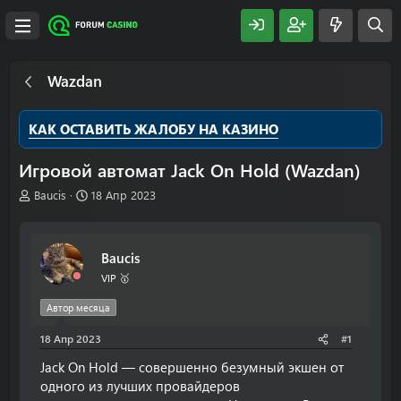
Wazdan
КАК ОСТАВИТЬ ЖАЛОБУ НА КАЗИНО
Игровой автомат Jack On Hold (Wazdan)
А
Д
Baucis
18 Апр 2023
в
а
т
т
о
а
Baucis
р
н
т
а
VIP 🥇
е
ч
м
а
Автор месяца
ы
л
18 Апр 2023
а
#1
Jack On Hold — совершенно безумный экшен от
одного из лучших провайдеров