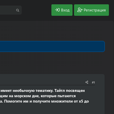
Вход
Регистрация
#1
 имеет необычную тематику. Тайтл посвящен
щим на морском дне, которые пытаются
а. Помогите им и получите множители от х5 до