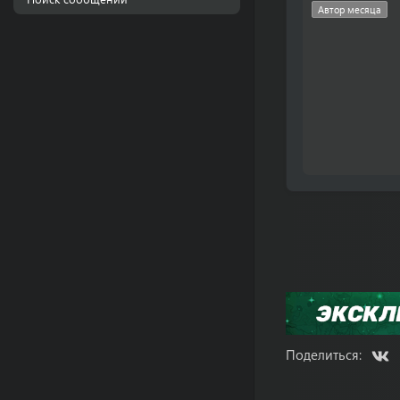
Автор месяца
V
Поделиться: