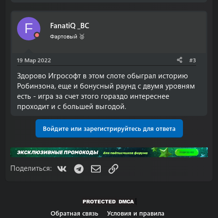
FanatiQ _BC
F
Фартовый 🥈
19 Мар 2022
#3
Здорово Игрософт в этом слоте обыграл историю
Робинзона, еще и бонусный раунд с двумя уровням
есть - игра за счет этого гораздо интереснее
проходит и с большей выгодой.
Войдите или зарегистрируйтесь для ответа
VK
Telegram
Электронная почта
Ссылка
Поделиться:
Обратная связь
Условия и правила