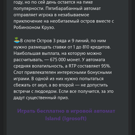
году, но по сей день остается на пике
популярности. Пятибарабанный автомат
отправляет игрока в незабываемое
приключение на необитаемый остров вместе с
Робинзоном Крузо.
В слоте Остров 3 ряда и 9 линий, по ним
нужно размещать ставки от 1 до 810 кредитов.
Наибольшая выплата, на которую можно
рассчитывать, — 675 000 монет. У автомата
средняя волатильность, а RTP составляет 95%.
Слот привлекателен интересными бонусными
играми. В одной из них нужно попытаться
сбежать от акул, а во второй — не допустить
встречи с людоедом. Если все получится, за это
дадут существенный приз.
Играть бесплатно в игровой автомат
Island (Igrosoft)