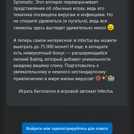
Spinmatic. Этот аппарат переворачивает
представления об обычных играх, ведь его
тематика посвящена вирусам и инфекциям. Но
не спешите удивляться (и пугаться), ведь все
символы здесь выглядят удивительно мило!
А теперь самое интересное: в Infectus вы можете
выиграть до 75 000 монет! И еще, в аппарате
есть невероятный бонус — расширяющийся
липкий Вайлд, который добавит уникальности
каждому вашему спину. Подготовьтесь к
увлекательному и немного нестандартному
приключению в мире милых вирусов!
Играть бесплатно в игровой автомат Infectus​
Войдите или зарегистрируйтесь для ответа