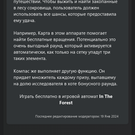
путешествии. Чтобы выжить и найти закопанные
в лесу сокровища, пользователь должен
использовать все шансы, которые предоставила
ему удача.
Например, Карта в этом аппарате помогает
найти бесплатные вращения. Потенциально это
очень выгодный раунд, который активируется
автоматически, как только на сетку упадут три
таких элемента.
Компас же выполняет другую функцию. Он
придает множитель каждому призу, выпавшему
на долю исследователя в хоте бонусного раунда.
Играть бесплатно в игровой автомат
In The
Forest
Последнее редактирование модератором:
19 Янв 2024