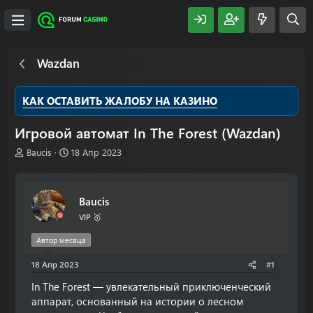
Wazdan
КАК ОСТАВИТЬ ЖАЛОБУ НА КАЗИНО
Игровой автомат In The Forest (Wazdan)
А
Д
Baucis
18 Апр 2023
в
а
т
т
о
а
Baucis
р
н
т
а
VIP 🥇
е
ч
м
а
Автор месяца
ы
л
18 Апр 2023
а
#1
In The Forest — увлекательный приключенческий
аппарат, основанный на истории о лесном