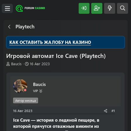
Playtech
КАК ОСТАВИТЬ ЖАЛОБУ НА КАЗИНО
Игровой автомат Ice Cave (Playtech)
А
Д
Baucis
16 Авг 2023
в
а
т
т
о
а
Baucis
р
н
т
а
VIP 🥇
е
ч
м
а
Автор месяца
ы
л
16 Авг 2023
а
#1
Ice Cave — история о ледяной пещере, в
которой прячутся отважные викинги из