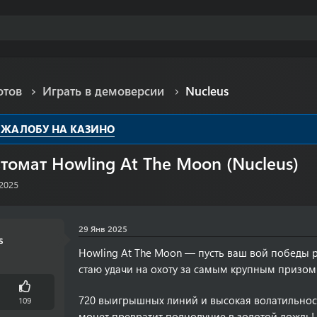
отов
Играть в демоверсии
Nucleus
 ЖАЛОБУ НА КАЗИНО
томат Howling At The Moon (Nucleus)
2025
29 Янв 2025
s
Howling At The Moon — пусть ваш вой победы р
стаю удачи на охоту за самым крупным призом
720 выигрышных линий и высокая волатильност
109
монет превратит полнолуние в золотой дождь!