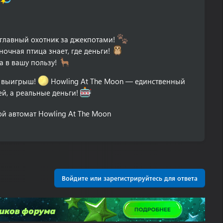
 главный охотник за джекпотами!
очная птица знает, где деньги!
а в вашу пользу!
а выигрыш!
Howling At The Moon — единственный
ей, а реальные деньги!
й автомат Howling At The Moon​
Войдите или зарегистрируйтесь для ответа