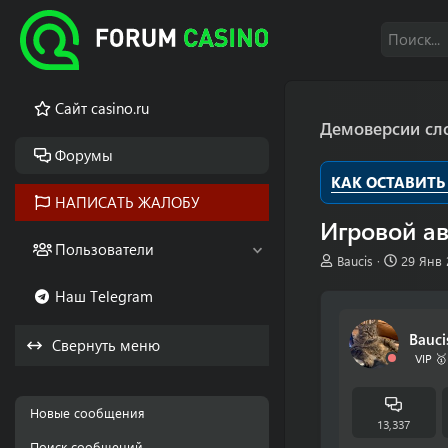
Cайт casino.ru
Демоверсии сл
Форумы
КАК ОСТАВИТЬ
НАПИСАТЬ ЖАЛОБУ
Игровой ав
Пользователи
А
Д
Baucis
29 Янв 
в
а
Наш Telegram
т
т
о
а
р
н
Bauci
Свернуть меню
т
а
VIP 🥇
е
ч
м
а
ы
л
Новые сообщения
а
13,337
Поиск сообщений