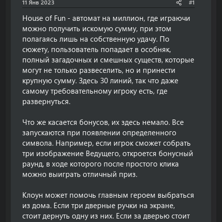
11 Янв 2023
а
#1
House of Fun - автомат на миллион, где играючи
можно получить искомую сумму, при этом
полагаясь лишь на собственную удачу. По
сюжету, пользователь попадает в особняк,
полный загадочных и смешных существ, которые
могут не только развеселить, но и принести
крупную сумму. Здесь 30 линий, так что даже
самому требовательному игроку есть, где
развернуться.
Что же касается бонусов, их здесь немало. Все
запускаются при появлении определенного
символа. Например, если игрок сможет собрать
три изображение Ведущего, откроется бонусный
раунд, в ходе которого после простого клика
можно выиграть отличный приз.
Клоун может помочь главным героем выбраться
из дома. Если три дверные ручки на экране,
стоит дернуть одну из них. Если за дверью стоит