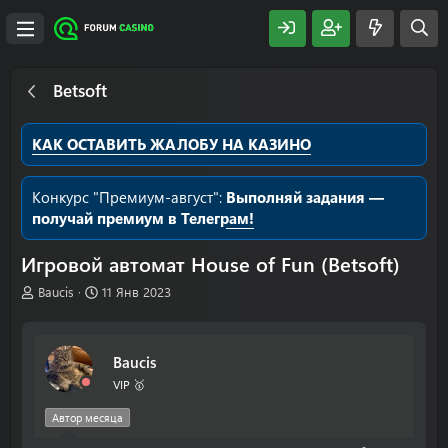
Betsoft
КАК ОСТАВИТЬ ЖАЛОБУ НА КАЗИНО
Конкурс "Премиум-август":
Выполняй задания —
получай премиум в Телеграм!
Игровой автомат House of Fun (Betsoft)
А
Д
Baucis
11 Янв 2023
в
а
т
т
о
а
Baucis
р
н
т
а
VIP 🥇
е
ч
м
а
Автор месяца
ы
л