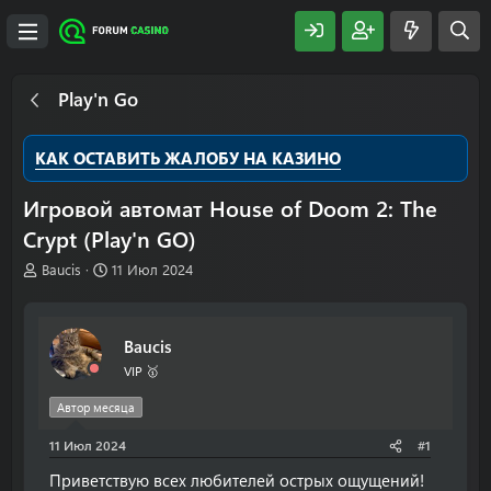
Play'n Go
КАК ОСТАВИТЬ ЖАЛОБУ НА КАЗИНО
Игровой автомат House of Doom 2: The
Crypt (Play'n GO)
А
Д
Baucis
11 Июл 2024
в
а
т
т
о
а
Baucis
р
н
т
а
VIP 🥇
е
ч
м
а
Автор месяца
ы
л
11 Июл 2024
а
#1
Приветствую всех любителей острых ощущений!