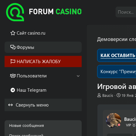
Cайт casino.ru
Демоверсии сл
Форумы
КАК ОСТАВИТЬ
НАПИСАТЬ ЖАЛОБУ
Конкурс "Премиу
Пользователи
Игровой авт
Наш Telegram
А
Д
Baucis
19 Янв 
в
а
Свернуть меню
т
т
о
а
р
н
Bauci
т
а
VIP 🥇
Новые сообщения
е
ч
м
а
Поиск сообщений