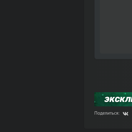
V
Поделиться: