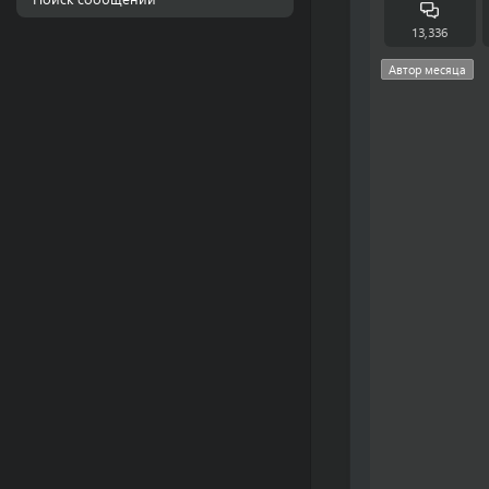
ы
л
а
13,336
Автор месяца