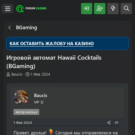
BGaming
КАК ОСТАВИТЬ ЖАЛОБУ НА КАЗИНО
Игровой автомат Hawaii Cocktails
(BGaming)
А
Д
Baucis
1 Фев 2024
в
а
т
т
о
а
Baucis
р
н
т
а
VIP 🥇
е
ч
м
а
Автор месяца
ы
л
1 Фев 2024
а
#1
Привет, друзья!
Сегодня мы отправляемся на