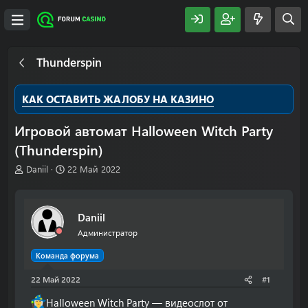
Thunderspin
КАК ОСТАВИТЬ ЖАЛОБУ НА КАЗИНО
Игровой автомат Halloween Witch Party
(Thunderspin)
А
Д
Daniil
22 Май 2022
в
а
т
т
о
а
Daniil
р
н
т
а
Администратор
е
ч
м
а
Команда форума
ы
л
22 Май 2022
а
#1
Halloween Witch Party — видеослот от