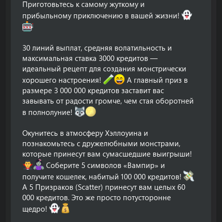
Приготовьтесь к самому жуткому и
прибыльному приключению в вашей жизни!
30 линий выплат, средняя волатильность и
максимальная ставка 3000 кредитов —
идеальный рецепт для создания монстрически
хорошего настроения!
А главный приз в
размере 3 000 000 кредитов заставит вас
завывать от радости громче, чем стая оборотней
в полнолуние!
Окунитесь в атмосферу Хэллоуина и
познакомьтесь с дружелюбными монстрами,
которые принесут вам сумасшедшие выигрыши!
Соберите 5 символов «Вампир» и
получите кошелек, набитый 100 000 кредитов!
А 5 Призраков (Scatter) принесут вам целых 60
000 кредитов. Это же просто потусторонне
щедро!