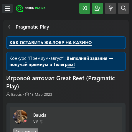
Pragmatic Play
КАК ОСТАВИТЬ ЖАЛОБУ НА КАЗИНО
Конкурс "Премиум-август":
Выполняй задания —
получай премиум в Телеграм!
Игровой автомат Great Reef (Pragmatic
Play)
А
Д
Baucis
13 Мар 2023
в
а
т
т
о
а
Baucis
р
н
т
а
VIP 🥇
е
ч
м
а
Автор месяца