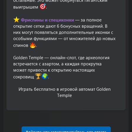
остальные. Это может обернуться гигантским
выигрышем
.
Фриспины и специконки
— за полное
открытие сетки дают 6 бонусных вращений. В
них могут появляться дополнительные иконки с
особыми функциями — от множителей до новых
спинов
.
Golden Temple — онлайн-слот, где археология
встречается с азартом, а каждая прокрутка
может привести к открытию настоящих
сокровищ
.
Играть бесплатно в игровой автомат Golden
Temple​
Войдите или зарегистрируйтесь для ответа