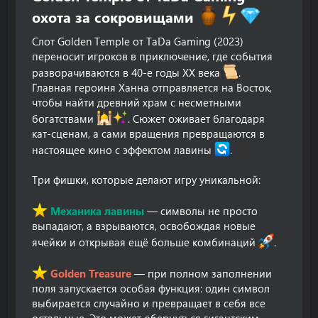
охота за сокровищами
Слот Golden Temple от TaDa Gaming (2023)
переносит игроков в приключение, где события
разворачиваются в 40-е годы XX века
.
Главная героиня Ханна отправляется на Восток,
чтобы найти древний храм с несметными
богатствами
. Сюжет оживает благодаря
кат-сценам, а сами вращения превращаются в
настоящее кино с эффектом лавины
.
Три фишки, которые делают игру уникальной:
Механика лавины
— символы не просто
выпадают, а взрываются, освобождая новые
ячейки и открывая ещё больше комбинаций
.
Golden Treasure
— при полном заполнении
поля запускается особая функция: один символ
выбирается случайно и превращает в себя все