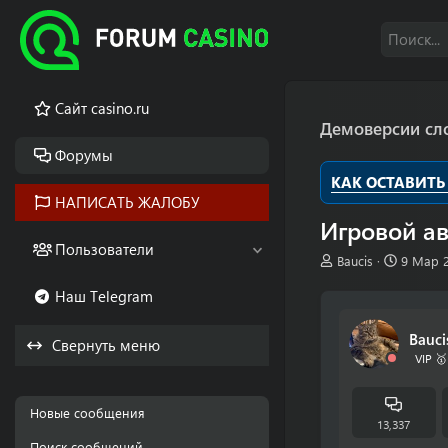
Cайт casino.ru
Демоверсии сл
Форумы
КАК ОСТАВИТЬ
НАПИСАТЬ ЖАЛОБУ
Игровой ав
Пользователи
А
Д
Baucis
9 Мар 
в
а
Наш Telegram
т
т
о
а
р
н
Bauci
Свернуть меню
т
а
VIP 🥇
е
ч
м
а
ы
л
Новые сообщения
а
13,337
Поиск сообщений