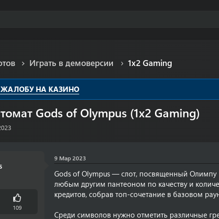
отов
Играть в демоверсии
1x2 Gaming
 ЖАЛОБУ НА КАЗИНО
томат Gods of Olympus (1x2 Gaming)
2023
9 Мар 2023
s
Gods of Olympus — слот, посвященный Олимпу и
любым другим пантеоном по качеству и количес
кредитов, собрав топ-сочетание в базовом рау
109
Среди символов нужно отметить различные гре