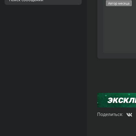
Автор месяца
V
Поделиться: