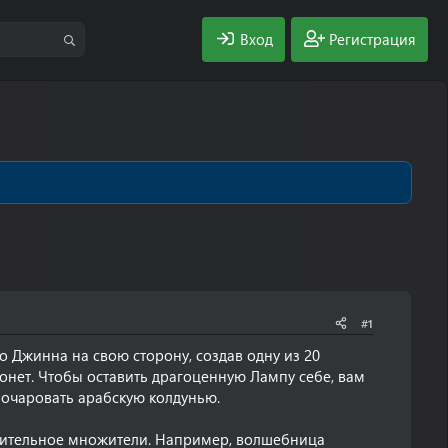
Вход
Регистрация
#1
о Джинна на свою сторону, создав одну из 20
онет. Чтобы оставить драгоценную Лампу себе, вам
и очаровать арабскую колдунью.
ачительное множители. Например, волшебница