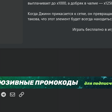
выплачивает до х1000, а добряк в чалме — х1250
Когда Джинн прикасается к сетке, он превраща
такова, что этот элемент будет всегда находит
Играть бесплатно в иг
K
Telegram
Электронная почта
Ссылка