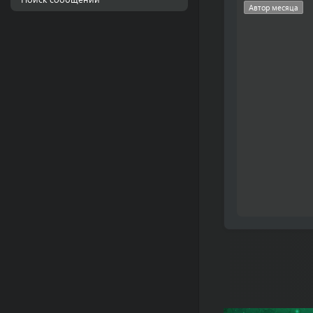
Автор месяца