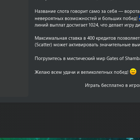
Название слота говорит само за себя — ворот
невероятных возможностей и больших побед!
линий выплат достигает 1024, что делает игру 
Максимальная ставка в 400 кредитов позволяет
(Scatter) может активировать значительные вы
Погрузитесь в мистический мир Gates of Shamb
Желаю всем удачи и великолепных побед!
Играть бесплатно в игров