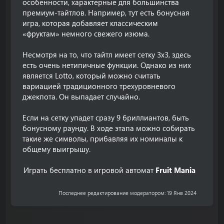
особенности, характерные для большинства
премиум-тайтлов. Например, тут есть бонусная
игра, которая добавляет классическим
«фруктам» немного свежего изюма.
Несмотря на то, что тайтл имеет сетку 3х3, здесь
есть очень нетипичные функции. Однако из них
является Lotto, который можно считать
вариацией традиционного трехуровневого
джекпота. Он выпадает случайно.
Если на сетку упадет сразу 9 бриллиантов, быть
бонусному раунду. В ходе этапа можно собирать
такие же символы, прибавляя их номиналы к
общему выигрышу.
Играть бесплатно в игровой автомат
Fruit Mania
Последнее редактирование модератором:
19 Янв 2024