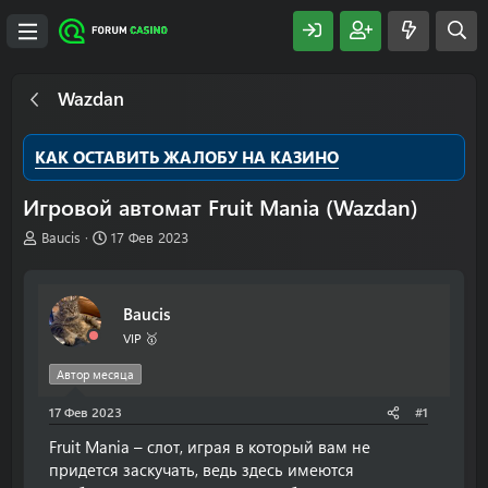
Wazdan
КАК ОСТАВИТЬ ЖАЛОБУ НА КАЗИНО
Игровой автомат Fruit Mania (Wazdan)
А
Д
Baucis
17 Фев 2023
в
а
т
т
о
а
Baucis
р
н
т
а
VIP 🥇
е
ч
м
а
Автор месяца
ы
л
17 Фев 2023
а
#1
Fruit Mania – слот, играя в который вам не
придется заскучать, ведь здесь имеются