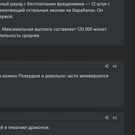
усный раунд с бесплатными вращениями — 12 штук с
 заменяющий остальные иконки на барабанах. Он
ервой.
в. Максимальная выплата составляет 120 000 монет.
тильность средняя.
#2
 казино Покердом и довольно часто активируются
#3
й в тематике драконов.