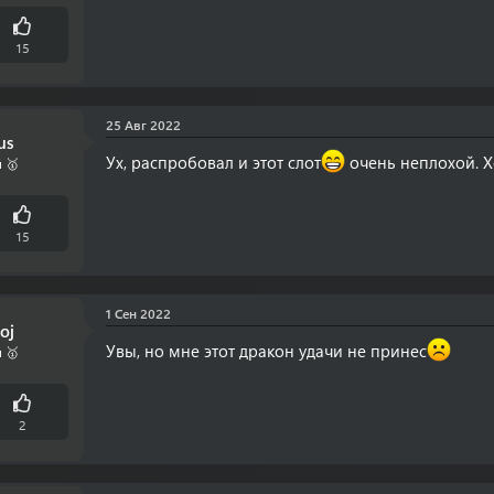
15
25 Авг 2022
us
Ух, распробовал и этот слот
очень неплохой. Х
 🥇
15
1 Сен 2022
oj
Увы, но мне этот дракон удачи не принес
 🥇
2