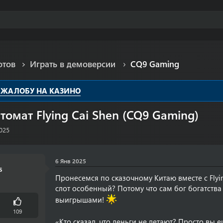
отов
Играть в демоверсии
CQ9 Gaming
 ЖАЛОБУ НА КАЗИНО
томат Flying Cai Shen (CQ9 Gaming)
025
6 Янв 2025
s
Пронесемся по сказочному Китаю вместе с Flyi
слот особенный? Потому что сам бог богатства
выигрышами!
109
«Кто сказал, что деньги не летают? Просто вы 