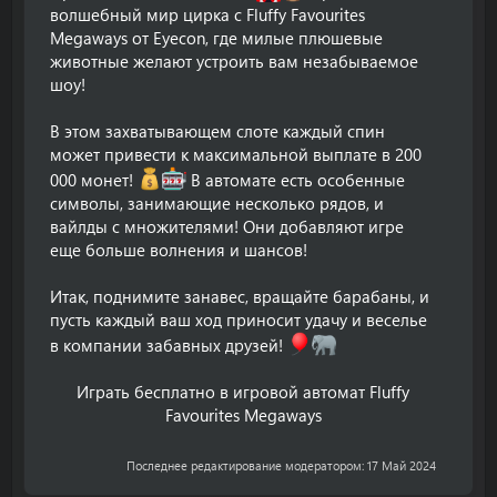
волшебный мир цирка с Fluffy Favourites
Megaways от Eyecon, где милые плюшевые
животные желают устроить вам незабываемое
шоу!
В этом захватывающем слоте каждый спин
может привести к максимальной выплате в 200
000 монет!
В автомате есть особенные
символы, занимающие несколько рядов, и
вайлды с множителями! Они добавляют игре
еще больше волнения и шансов!
Итак, поднимите занавес, вращайте барабаны, и
пусть каждый ваш ход приносит удачу и веселье
в компании забавных друзей!
Играть бесплатно в игровой автомат Fluffy
Favourites Megaways​
Последнее редактирование модератором:
17 Май 2024