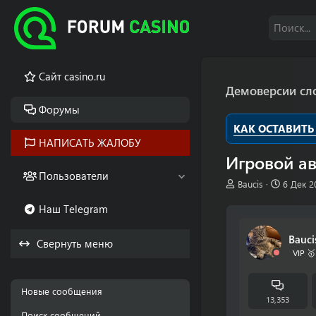
Cайт casino.ru
Демоверсии сл
Форумы
КАК ОСТАВИТЬ
НАПИСАТЬ ЖАЛОБУ
Игровой авт
Пользователи
А
Д
Baucis
6 Дек 2
в
а
Наш Telegram
т
т
о
а
р
н
Bauci
Свернуть меню
т
а
VIP 🥇
е
ч
м
а
ы
л
Новые сообщения
а
13,353
Поиск сообщений