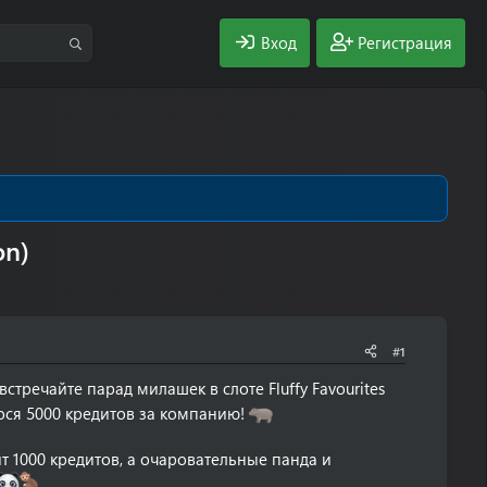
Вход
Регистрация
on)
#1
тречайте парад милашек в слоте Fluffy Favourites
нося 5000 кредитов за компанию!
 1000 кредитов, а очаровательные панда и