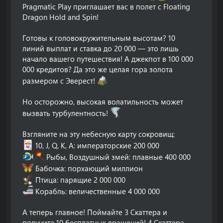
Pragmatic Play приглашает вас в полет с Floating
Dragon Hold and Spin!
Готовы к головокружительным высотам? 10
линий выплат и ставка до 20 000 — это лишь
начало вашего путешествия! А джекпот в 100 000
000 кредитов? Да это же целая гора золота
размером с Эверест!
Но осторожно, высокая волатильность может
вызвать турбулентность!
Взгляните на эту небесную карту сокровищ:
10, J, Q, K, A: императорские 200 000
Рыбы, Воздушный змей: плавные 400 000
Бабочка: порхающий миллион
Птица: парящие 2 000 000
Корабль: величественные 4 000 000
А теперь главное! Поймайте 3 Скаттера и
получите 10 бесплатных вращений! 4 Скаттера —