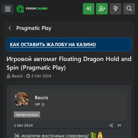
Pragmatic Play
КАК ОСТАВИТЬ ЖАЛОБУ НА КАЗИНО
Игровой автомат Floating Dragon Hold and
Spin (Pragmatic Play)
А
Д
Baucis
2 Окт 2024
в
а
т
т
о
а
Baucis
р
н
т
а
VIP 🥇
е
ч
м
а
Автор месяца
ы
л
2 Окт 2024
а
#1
Эй, искатели восточных сокровищ!