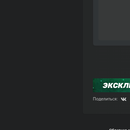
V
Поделиться:
Обратная с