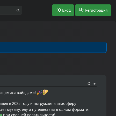
Вход
Регистрация
#1
ряющимися вайлдами!
вышел в 2025 году и погружает в атмосферу
ает музыку, еду и путешествия в одном формате,
а
при средней волатильности!