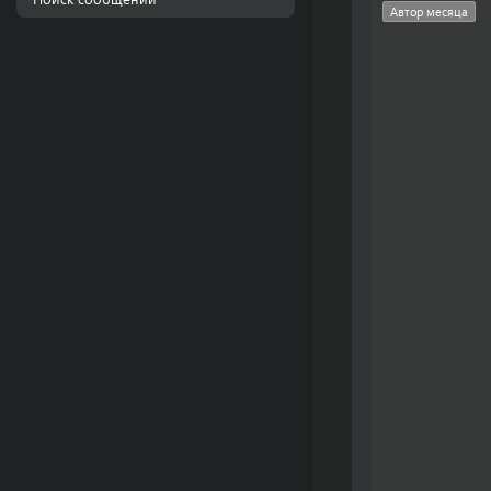
Автор месяца