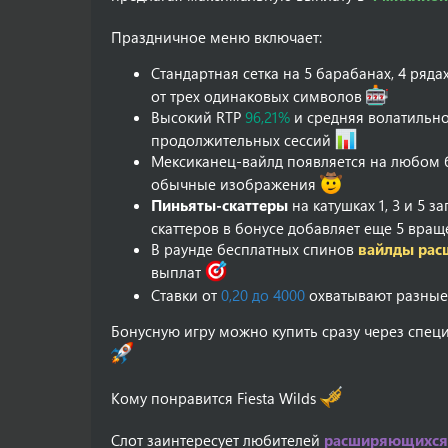
Праздничное меню включает:
Стандартная сетка на 5 барабанах, 4 ряд
от трех одинаковых символов
Высокий RTP
96,21%
и средняя волатильн
продолжительных сессий
Мексиканец-вайлд появляется на любом 
обычные изображения
Пиньяты-скаттеры
на катушках 1, 3 и 5 
скаттеров в бонусе добавляет еще 5 вра
В раунде бесплатных спинов
вайлды рас
выплат
Ставки от
0,20 до 4000
охватывают разные
Бонусную игру можно купить сразу через спец
Кому понравится Fiesta Wilds
Слот заинтересует любителей
расширяющихся