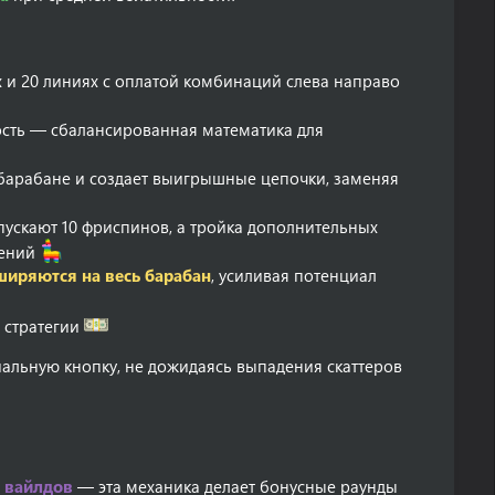
ах и 20 линиях с оплатой комбинаций слева направо
ость — сбалансированная математика для
барабане и создает выигрышные цепочки, заменяя
запускают 10 фриспинов, а тройка дополнительных
щений
ширяются на весь барабан
, усиливая потенциал
 стратегии
иальную кнопку, не дожидаясь выпадения скаттеров
 вайлдов
— эта механика делает бонусные раунды