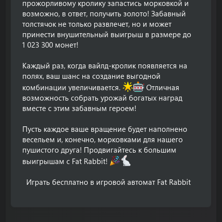
прожорливому кролику запастись морковкой и
возможно, в ответ, получить золото! Забавный
толстячок не только развлечет, но и может
принести внушительный выигрыш в размере до
1 023 300 монет!
Каждый раз, когда вайлд-кролик появляется на
полях, ваш шанс на создание выгодной
комбинации увеличивается.
Отличная
возможность собрать урожай богатых наград
вместе с этим забавным героем!
Пусть каждое ваше вращение будет наполнено
весельем и, конечно, морковками для нашего
пушистого друга! Продвигайтесь к большим
выигрышам с Fat Rabbit!
Играть бесплатно в игровой автомат Fat Rabbit​