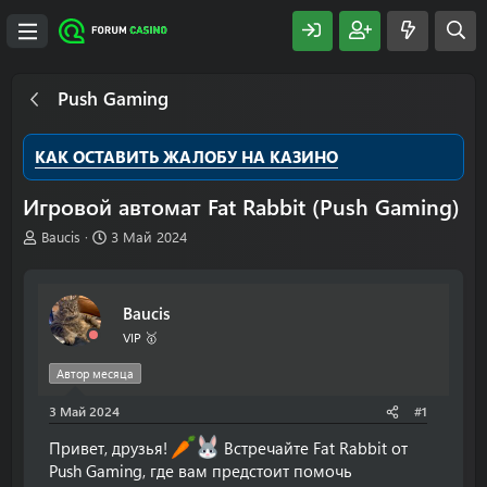
Push Gaming
КАК ОСТАВИТЬ ЖАЛОБУ НА КАЗИНО
Игровой автомат Fat Rabbit (Push Gaming)
А
Д
Baucis
3 Май 2024
в
а
т
т
о
а
Baucis
р
н
т
а
VIP 🥇
е
ч
м
а
Автор месяца
ы
л
3 Май 2024
а
#1
Привет, друзья!
Встречайте Fat Rabbit от
Push Gaming, где вам предстоит помочь