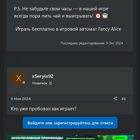
P.S. Не забудьте свои часы — в нашей игре
всегда пора пить чай и выигрывать!
Играть бесплатно в игровой автомат Fancy Alice​
Последнее редактирование:
9 Окт 2024
xSeryix92
X
Новичок 🥇
8 Ноя 2024
#2
Кто уже пробовал как играет?
Войдите или зарегистрируйтесь для ответа