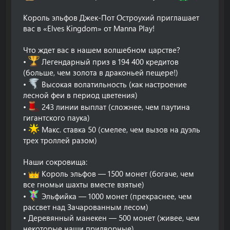
Король эльфов Джек-Пот Остроухий приглашает
вас в «Elves Kingdom» от Manna Play!
Что ждет вас в нашем волшебном царстве?
•
Легендарный приз в 194 400 кредитов
(больше, чем золота в драконьей пещере!)
•
Высокая волатильность (как настроение
лесной феи в период цветения)
•
243 линии выплат (сложнее, чем паутина
гигантского паука)
•
Макс. ставка 50 (смелее, чем вызов на дуэль
трех троллей разом)
Наши сокровища:
•
Король эльфов — 1500 монет (богаче, чем
все гномьи шахты вместе взятые)
•
Эльфийка — 1000 монет (прекраснее, чем
рассвет над Зачарованным лесом)
• Деревянный манекен — 500 монет (живее, чем
некоторые наши придворные)