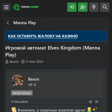
Manna Play
КАК ОСТАВИТЬ ЖАЛОБУ НА КАЗИНО
Игровой автомат Elves Kingdom (Manna
Play)
А
Д
Baucis
11 Ноя 2024
в
а
т
т
о
а
Baucis
р
н
т
а
VIP 🥇
е
ч
м
а
Автор месяца
ы
л
11 Ноя 2024
а
#1
Внемлите, о смертные искатели удачи!