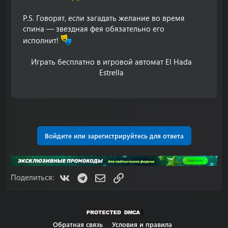
P.S. Говорят, если загадать желание во время
спина — звездная фея обязательно его
исполнит!
Играть бесплатно в игровой автомат El Hada
Estrella​
Войдите или зарегистрируйтесь для ответа
VK
Telegram
Электронная почта
Ссылка
Поделиться:
Обратная связь
Условия и правила