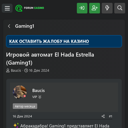
Gaming1
КАК ОСТАВИТЬ ЖАЛОБУ НА КАЗИНО
Игровой автомат El Hada Estrella
(Gaming1)
А
Д
Baucis
16 Дек 2024
в
а
т
т
о
а
Baucis
р
н
т
а
VIP 🥇
е
ч
м
а
Автор месяца
ы
л
16 Дек 2024
а
#1
Абракадабра! Gaming1 представляет El Hada