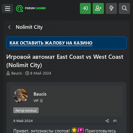
Nolimit City
КАК ОСТАВИТЬ ЖАЛОБУ НА КАЗИНО
Игровой автомат East Coast vs West Coast
(Nolimit City)
А
Д
Baucis
8 Май 2024
в
а
т
т
о
а
Baucis
р
н
т
а
VIP 🥇
е
ч
м
а
Автор месяца
ы
л
8 Май 2024
а
#1
Привет, энтузиасты слотов!
Приготовьтесь