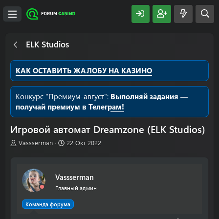
ELK Studios
КАК ОСТАВИТЬ ЖАЛОБУ НА КАЗИНО
Конкурс "Премиум-август":
Выполняй задания —
получай премиум в Телеграм!
Игровой автомат Dreamzone (ELK Studios)
А
Д
Vassserman
22 Окт 2022
в
а
т
т
о
а
Vassserman
р
н
т
а
Главный админ
е
ч
м
а
Команда форума
ы
л