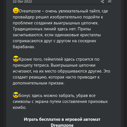
22 Окт 2022
а
#1
Dreamzone – очень увлекательный тайтл, где
провайдер решил изобретательно подойти к
проблеме создания выигрышных цепочек.
Традиционных линий здесь нет. Призы
засчитываются, если одинаковые кристаллы
соприкасаются друг с другом на соседних
барабанах.
Кроме того, геймплей здесь строится по
принципу тетриса. Выигрышные цепочки
исчезают, на их место обрушиваются другие. Это
создает реакцию, которая часто приводит к
дополнительным призам.
Бонус здесь можно забрать, убрав все
символы с экрана путем составления призовых
комбо.
Играть бесплатно в игровой автомат
Dreamzone