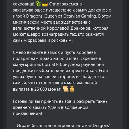
сокровищ!
Отправляемся в
захватывающее путешествие к замку драконов с
игрой Dragons' Queen от Octavian Gaming. В этом
мистическом месте вас ждет встреча с
величественной Королевой Драконов, которая
может щедро вознаградить тех, кто окажется
самым храбрым и рисковым.
Смело входите в замок и пусть Королева
подарит вам право на богатства, скрытые в
манускриптах богов! В бонусном раунде она
предложит выбрать один из трех свитков. Если
удача будет на вашей стороне, вы найдете тот
самый, что откроет ключ к максимальной
выплате в 25 000 монет.
Готовы ли вы принять вызов и раскрыть тайны
древнего замка? Удачи в волшебном
приключении!
Играть бесплатно в игровой автомат Dragons'