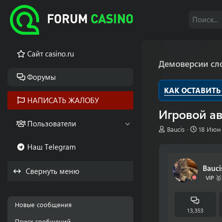
Cайт casino.ru
Демоверсии сл
Форумы
КАК ОСТАВИТЬ
НАПИСАТЬ ЖАЛОБУ
Игровой ав
Пользователи
А
Д
Baucis
18 Июн
в
а
Наш Telegram
т
т
о
а
р
н
Bauci
Свернуть меню
т
а
VIP 🥇
е
ч
м
а
ы
л
Новые сообщения
а
13,353
Поиск сообщений