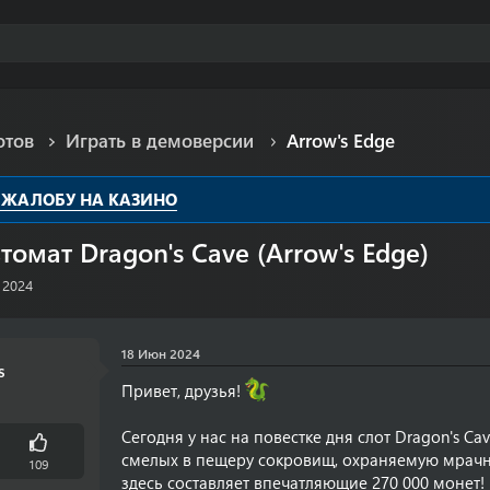
отов
Играть в демоверсии
Arrow's Edge
 ЖАЛОБУ НА КАЗИНО
томат Dragon's Cave (Arrow's Edge)
 2024
18 Июн 2024
s
Привет, друзья!
Сегодня у нас на повестке дня слот Dragon's Ca
смелых в пещеру сокровищ, охраняемую мрач
109
здесь составляет впечатляющие 270 000 монет!