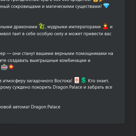
енный сокровищами и магическими существами!
венными драконами
, мудрыми императорами
и
мвол таит в себе особую силу и может привести вас
ттер — они станут вашими верными помощниками на
ете создавать выигрышные комбинации и
!
 в атмосферу загадочного Востока!
Кто знает,
рому суждено покорить Dragon Palace и забрать все
овой автомат Dragon Palace​