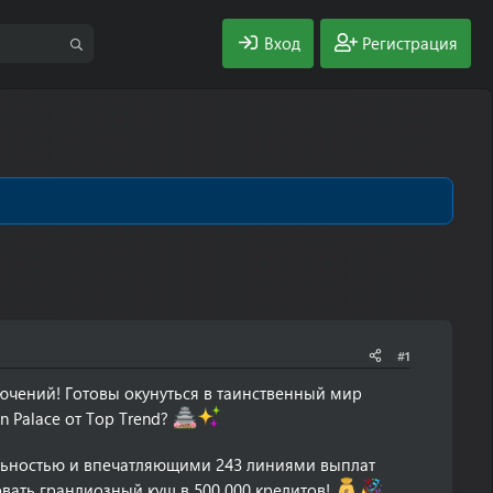
Вход
Регистрация
#1
ючений! Готовы окунуться в таинственный мир
 Palace от Top Trend?
льностью и впечатляющими 243 линиями выплат
ать грандиозный куш в 500 000 кредитов!