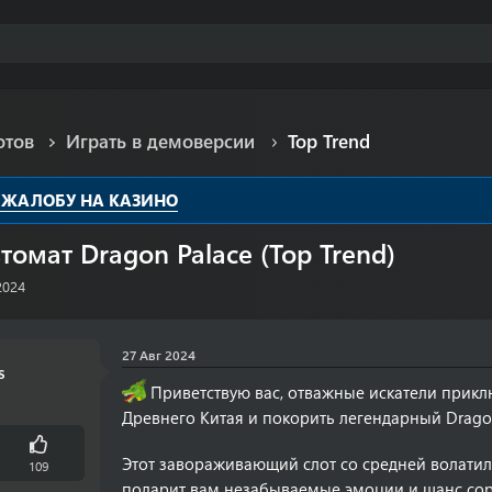
отов
Играть в демоверсии
Top Trend
 ЖАЛОБУ НА КАЗИНО
томат Dragon Palace (Top Trend)
2024
27 Авг 2024
s
Приветствую вас, отважные искатели прикл
Древнего Китая и покорить легендарный Dragon
Этот завораживающий слот со средней волати
109
подарит вам незабываемые эмоции и шанс сорв