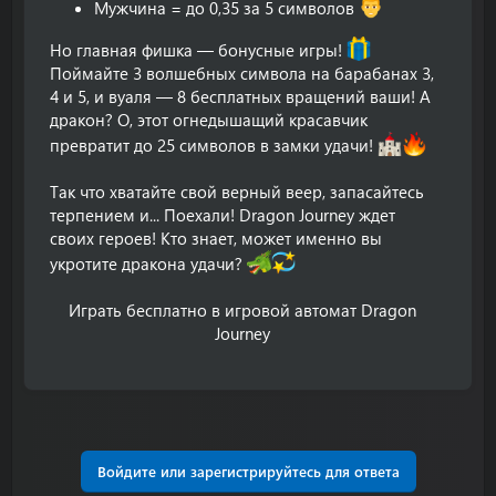
Мужчина = до 0,35 за 5 символов
Но главная фишка — бонусные игры!
Поймайте 3 волшебных символа на барабанах 3,
4 и 5, и вуаля — 8 бесплатных вращений ваши! А
дракон? О, этот огнедышащий красавчик
превратит до 25 символов в замки удачи!
Так что хватайте свой верный веер, запасайтесь
терпением и... Поехали! Dragon Journey ждет
своих героев! Кто знает, может именно вы
укротите дракона удачи?
Играть бесплатно в игровой автомат Dragon
Journey​
Войдите или зарегистрируйтесь для ответа