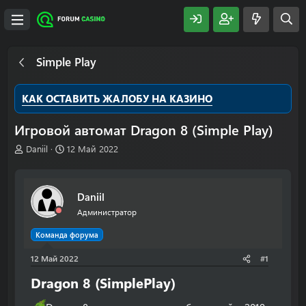
Simple Play
КАК ОСТАВИТЬ ЖАЛОБУ НА КАЗИНО
Игровой автомат Dragon 8 (Simple Play)
А
Д
Daniil
12 Май 2022
в
а
т
т
о
а
Daniil
р
н
т
а
Администратор
е
ч
м
а
Команда форума
ы
л
12 Май 2022
а
#1
Dragon 8 (SimplePlay)​