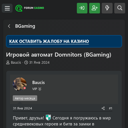
BGaming
КАК ОСТАВИТЬ ЖАЛОБУ НА КАЗИНО
Игровой автомат Domnitors (BGaming)
А
Д
Baucis
31 Янв 2024
в
а
т
т
о
а
Baucis
р
н
т
а
VIP 🥇
е
ч
м
а
Автор месяца
ы
л
31 Янв 2024
а
#1
Привет, друзья!
Сегодня я погружаюсь в мир
средневековых героев и битв за замки в