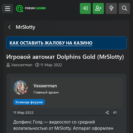
MrSlotty
КАК ОСТАВИТЬ ЖАЛОБУ НА КАЗИНО
Игровой автомат Dolphins Gold (MrSlotty)
А
Д
Vassserman
11 Мар 2022
в
а
т
т
о
а
Vassserman
р
н
т
а
Главный админ
е
ч
м
а
Команда форума
ы
л
11 Мар 2022
а
#1
Долфинс Голд — видеослот со средней
волатильностью от MrSlotty. Аппарат оформлен