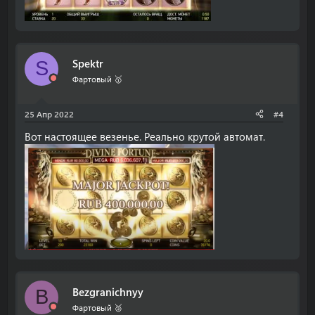
Spektr
S
Фартовый 🥇
25 Апр 2022
#4
Вот настоящее везенье. Реально крутой автомат.
Bezgranichnyy
B
Фартовый 🥈