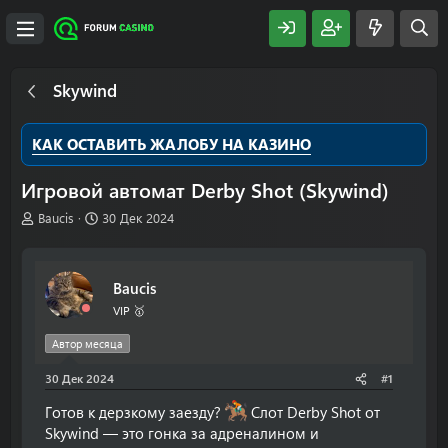
Skywind
КАК ОСТАВИТЬ ЖАЛОБУ НА КАЗИНО
Игровой автомат Derby Shot (Skywind)
А
Д
Baucis
30 Дек 2024
в
а
т
т
о
а
Baucis
р
н
т
а
VIP 🥇
е
ч
м
а
Автор месяца
ы
л
30 Дек 2024
а
#1
Готов к дерзкому заезду?
Слот Derby Shot от
Skywind — это гонка за адреналином и