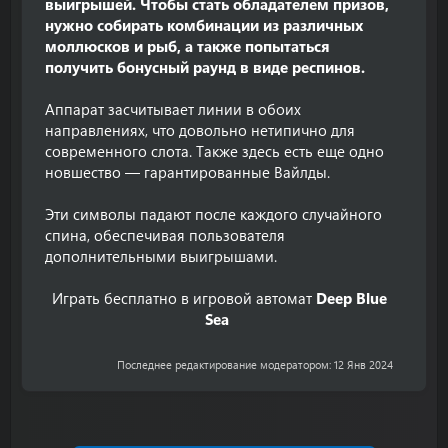
выигрышей. Чтобы стать обладателем призов,
нужно собирать комбинации из различных
моллюсков и рыб, а также попытаться
получить бонусный раунд в виде респинов.
Аппарат засчитывает линии в обоих
направлениях, что довольно нетипично для
современного слота. Также здесь есть еще одно
новшество — гарантированные Вайлды.
Эти символы падают после каждого случайного
спина, обеспечивая пользователя
дополнительными выигрышами.
Играть бесплатно в игровой автомат
Deep Blue
Sea
Последнее редактирование модератором:
12 Янв 2024