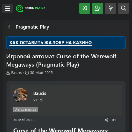
Pragmatic Play
КАК ОСТАВИТЬ ЖАЛОБУ НА КАЗИНО
Игровой автомат Curse of the Werewolf
Megaways (Pragmatic Play)
А
Д
Baucis
30 Май 2025
в
а
т
т
о
а
Baucis
р
н
т
а
VIP 🥇
е
ч
м
а
Автор месяца
ы
л
30 Май 2025
а
#1
Curse of the Werewolf Megaways: