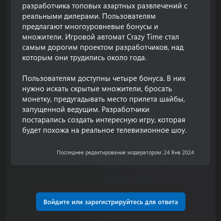
разработчика топовых азартных развлечений с
реальными дилерами. Пользователям
предлагают многоуровневые бонусы и
множители. Игровой автомат Crazy Time стал
самым дорогим проектом разработчиков, над
которым они трудились около года.
Пользователям доступны четыре бонуса. В них
нужно искать скрытые множители, бросать
монетку, предугадывать место прилета шайбы,
запущенной ведущим. Разработчики
постарались создать интересную игру, которая
будет похожа на реальное телевизионное шоу.
Последнее редактирование модератором:
24 Янв 2024
Войдите или зарегистрируйтесь для ответа