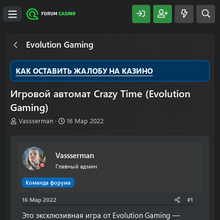
Evolution Gaming
КАК ОСТАВИТЬ ЖАЛОБУ НА КАЗИНО
Игровой автомат Crazy Time (Evolution
Gaming)
А
Д
Vassserman
16 Мар 2022
в
а
т
т
о
а
Vassserman
р
н
т
а
Главный админ
е
ч
м
а
Команда форума
ы
л
16 Мар 2022
а
#1
Это эксклюзивная игра от Evolution Gaming —