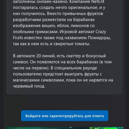
заполнены онлайн-казино. Компания NetEnt
постаралась создать нечто оригинальное, и у
них получилось. Вместо привычных фруктов
разработчики разместили на барабанах
изображения вишен, яблок, лимонов со
злобными гримасами. Игровой автомат Crazy
Fruits известен также под названием Помидоры,
так как в нем есть и свирепые томаты.
В автомате 20 линий, есть скаттер и бонусный
символ. Он появляется на всех барабанах (в том
числе на первом). В специальном раунде
пользователю предстоит выиграть фрукты с
магическими символами, пока он не нарвется на
червивый плод.
Войдите или зарегистрируйтесь для ответа