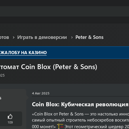
отов
Играть в демоверсии
Peter & Sons
 ЖАЛОБУ НА КАЗИНО
томат Coin Blox (Peter & Sons)
025
4 Авг 2025
s
Coin Blox: Кубическая революци
«Coin Blox от Peter & Sons — это настолько и
самый опытный строитель небоскребов восхит
109
000 монет!»
Этот геометрический шедевр 20