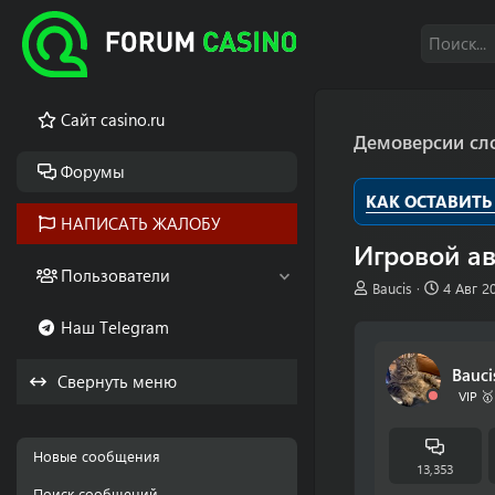
Cайт casino.ru
Демоверсии сл
Форумы
КАК ОСТАВИТЬ
НАПИСАТЬ ЖАЛОБУ
Игровой ав
Пользователи
А
Д
Baucis
4 Авг 2
в
а
Наш Telegram
т
т
о
а
р
н
Bauci
Свернуть меню
т
а
VIP 🥇
е
ч
м
а
ы
л
Новые сообщения
а
13,353
Поиск сообщений