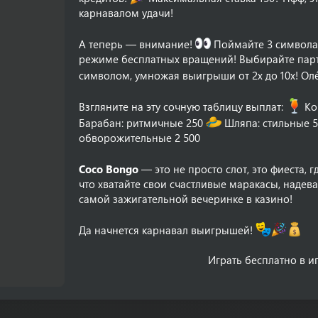
карнавалом удачи!
А теперь — внимание!
Поймайте 3 символа 
режиме бесплатных вращений! Выбирайте партн
символом, умножая выигрыши от 2х до 10х! Ол
Взгляните на эту сочную таблицу выплат:
Ко
Барабан: ритмичные 250
Шляпа: стильные 
обворожительные 2 500
Coco Bongo
— это не просто слот, это фиеста, 
что хватайте свои счастливые маракасы, надев
самой зажигательной вечеринке в казино!
Да начнется карнавал выигрышей!
Играть бесплатно в и