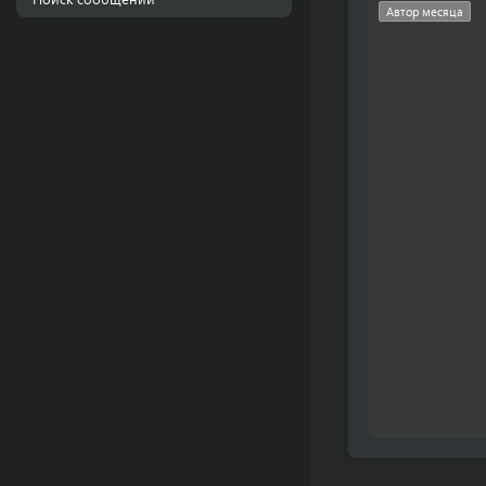
Автор месяца