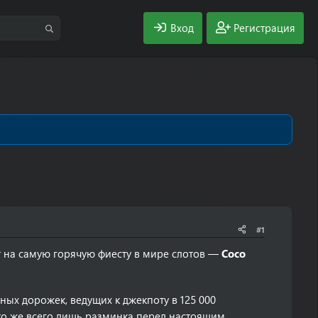
Вход
Регистрация
#1
т на самую горячую фиесту в мире слотов —
Coco
ьных дорожек, ведущих к джекпоту в 125 000
то же всего лишь разминка перед настоящим