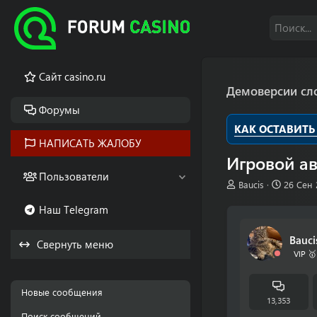
Cайт casino.ru
Демоверсии сл
Форумы
КАК ОСТАВИТЬ
НАПИСАТЬ ЖАЛОБУ
Игровой ав
Пользователи
А
Д
Baucis
26 Сен 
в
а
Наш Telegram
т
т
о
а
р
н
Bauci
Свернуть меню
т
а
VIP 🥇
е
ч
м
а
ы
л
Новые сообщения
а
13,353
Поиск сообщений