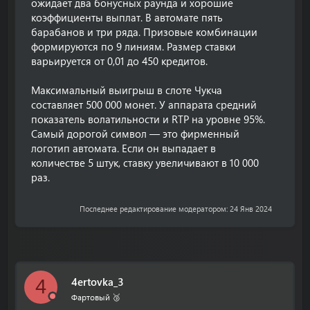
ожидает два бонусных раунда и хорошие
коэффициенты выплат. В автомате пять
барабанов и три ряда. Призовые комбинации
формируются по 9 линиям. Размер ставки
варьируется от 0,01 до 450 кредитов.
Максимальный выигрыш в слоте Чукча
составляет 500 000 монет. У аппарата средний
показатель волатильности и RTP на уровне 95%.
Самый дорогой символ — это фирменный
логотип автомата. Если он выпадает в
количестве 5 штук, ставку увеличивают в 10 000
раз.
Последнее редактирование модератором:
24 Янв 2024
4еrtovka_3
4
Фартовый 🥉