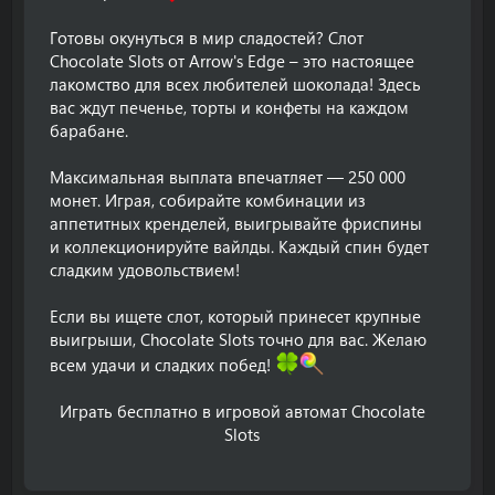
Готовы окунуться в мир сладостей? Слот
Chocolate Slots от Arrow's Edge – это настоящее
лакомство для всех любителей шоколада! Здесь
вас ждут печенье, торты и конфеты на каждом
барабане.
Максимальная выплата впечатляет — 250 000
монет. Играя, собирайте комбинации из
аппетитных кренделей, выигрывайте фриспины
и коллекционируйте вайлды. Каждый спин будет
сладким удовольствием!
Если вы ищете слот, который принесет крупные
выигрыши, Chocolate Slots точно для вас. Желаю
всем удачи и сладких побед!
Играть бесплатно в игровой автомат Chocolate
Slots​