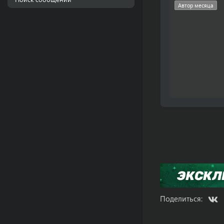
Автор месяца
V
Поделиться: